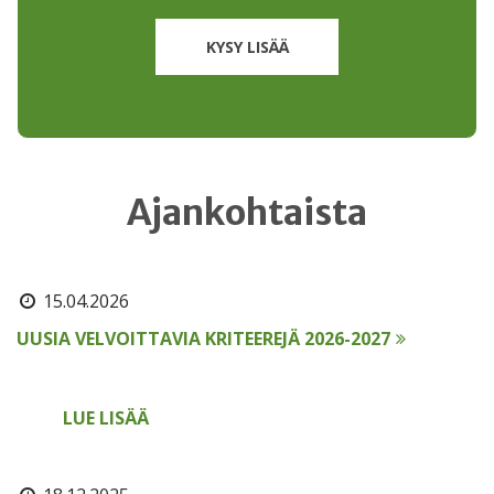
KYSY LISÄÄ
Ajankohtaista
15.04.2026
UUSIA VELVOITTAVIA KRITEEREJÄ 2026-2027
ISO 9001 ja 14001 standardeista julkaistaan uudet
versiot 2026 aikana. Sertifioitujen organisaatioiden
tulee
LUE LISÄÄ