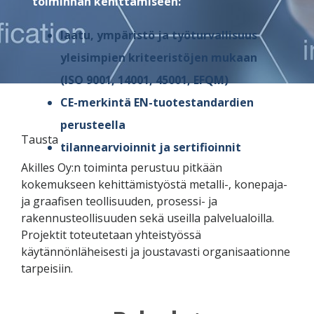
toiminnan kehittämiseen:
laatu, ympäristö ja työturvallisuus
yleisimpien kriteeristöjen mukaan
(ISO 9001, 14001, 45001, EFQM)
CE-merkintä EN-tuotestandardien
perusteella
Tausta
tilannearvioinnit
ja sertifioinnit
Akilles Oy:n toiminta perustuu pitkään
kokemukseen kehittämistyöstä metalli-, konepaja-
ja graafisen teollisuuden, prosessi- ja
rakennusteollisuuden sekä useilla palvelualoilla.
Projektit toteutetaan yhteistyössä
käytännönläheisesti ja joustavasti organisaationne
tarpeisiin.