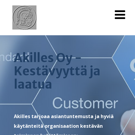
Akilles Oy -
Kestävyyttä ja
laatua
Akilles tarjoaa asiantuntemusta ja hyviä
käytänteitä organisaation kestävän