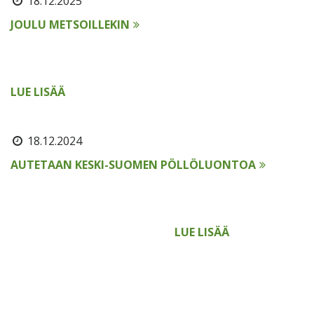
18.12.2025
JOULU METSOILLEKIN
Rauhallista Joulua ja KIITOS yhteistyöstä. Tuemme
Luonnonperintösäätiön suojelutyötä ja
monimuotoisuuden säilymistä luonnossa. Metso on
LUE LISÄÄ
18.12.2024
AUTETAAN KESKI-SUOMEN PÖLLÖLUONTOA
Pöllömetsät uhkaavat vähentyä. Autoimme
joululahjoituksena Luonnonperintösäätiön kautta
pöllöjen pesintämahdollisuuksia Keski-Suomen
lintukampanjassa. Asiakkaat ja
LUE LISÄÄ